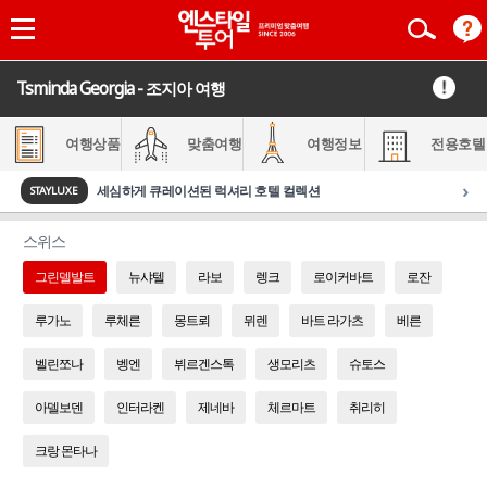
Tsminda Georgia - 조지아 여행
여행상품
맞춤여행
여행정보
전용호텔
›
세심하게 큐레이션된 럭셔리 호텔 컬렉션
STAYLUXE
스위스
그린델발트
뉴샤텔
라보
렝크
로이커바트
로잔
루가노
루체른
몽트뢰
뮈렌
바트 라가츠
베른
벨린쪼나
벵엔
뷔르겐스톡
생모리츠
슈토스
아델보덴
인터라켄
제네바
체르마트
취리히
크랑 몬타나