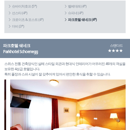
슈바이처호프 (5*)
벨베데레 (4*)
선스타 (4*)
슈피네 (4*)
크로이츠 & 포스트 (4*)
파크호텔 쉐네크 (4*)
더비 (3*)
파크호텔 쉐네크
스탠다드
★★★★
Parkhotel Schoenegg
스위스 전통 건축양식인 샬레 스타일 외관과 현대식 인테리어가 어우러진 49개의 객실을
보유한 4성급 호텔입니다.
특히 풀장과 스파 시설이 잘 갖추어져 있어서 편안한 휴식을 취할 수 있습니다.