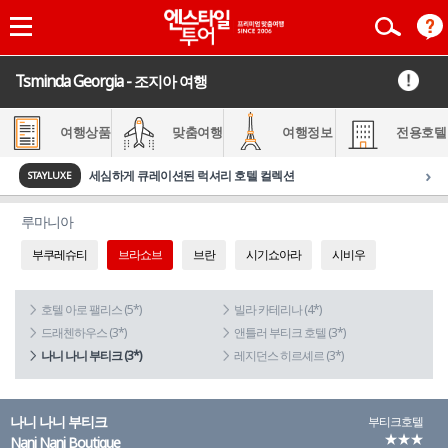
Tsminda Georgia - 조지아 여행
여행상품
맞춤여행
여행정보
전용호텔
›
세심하게 큐레이션된 럭셔리 호텔 컬렉션
STAYLUXE
루마니아
부쿠레슈티
브라쇼브
브란
시기쇼아라
시비우
호텔 아로 팰리스 (5*)
빌라 카테리나 (4*)
드래첸하우스 (3*)
앤틀러 부티크 호텔 (3*)
나니 나니 부티크 (3*)
레지던스 히르셰르 (3*)
나니 나니 부티크
부티크호텔
★★★
Nani Nani Boutique