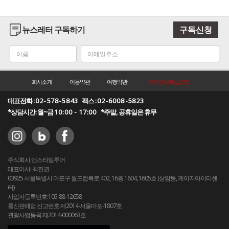
뉴스레터 구독하기
구독신청
회사소개
이용약관
여행약관
개인정보취급방침
대표전화 :
02-578-5843
팩스 :
02-6008-5823
*상담시간: 월~금
10:00 - 17:00
*주말, 공휴일은 휴무
주식회사 엔스타일투어
대표이사: 최진권
03925 서울특별시 마포구 월드컵북로 402, 16층 1604, 1605호 (상암동, 케이지아이티센
터)
사업자등록번호:105-88-12658
통신판매업 신고번호:제2014-서울마포-1807호
관광사업등록:제2014-000063호