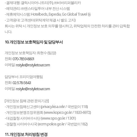
- 결제대행: 갤럭시아머니트리(주), ㈜비바리퍼블리카
- 예약관리: ㈜엔스타일투어 내부 전산 시스템
- 제휴예약시스템: Hotelbeds, Expedia, Go Global Travel 등
- 고객응대: 고객센터(위탁계약 체결 시 별도 고지)
회사는 위탁 시 개인정보 보호 의무를 명시하고, 위탁업체의 안전한 처리를 관리·감독합
니다.
10. 개인정보 보호책임자 및 담당부서
개인정보 보호책임자: 최현수 (팀장)
전화:
070-7859-8801
이메일:
nstyle@nstyletour.com
담당부서: 프리미엄여행팀
전화:
02-578-5843
이메일:
nstyle@nstyletour.com
[개인정보 침해 관련 문의기관]
- 개인정보침해신고센터 (privacy.kisa.or.kr / 국번없이 118)
- 개인정보분쟁조정위원회 (www.kopico.go.kr / 1833-6972)
- 대검찰청 사이버수사단 (www.spo.go.kr / 1301)
- 경찰청 사이버수사국 (ecrm.police.go.kr / 국번없이 182)
11. 개인정보 처리방침 변경