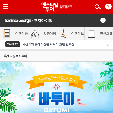
Tsminda Georgia - 조지아 여행
여행상품
맞춤여행
여행정보
전용호텔
›
세심하게 큐레이션된 럭셔리 호텔 컬렉션
STAYLUXE
흑해의 진주 바투미