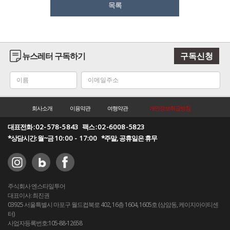
목록
뉴스레터 구독하기
구독신청
회사소개
이용약관
여행약관
개인정보취급방침
대표전화 :
02-578-5843
팩스 :
02-6008-5823
*상담시간: 월~금
10:00 - 17:00
*주말, 공휴일은 휴무
주식회사 엔스타일투어
대표이사: 최진권
03925 서울특별시 마포구 월드컵북로 402, 16층 1604, 1605호 (상암동, 케이지아이티센
터)
사업자등록번호:105-88-12658